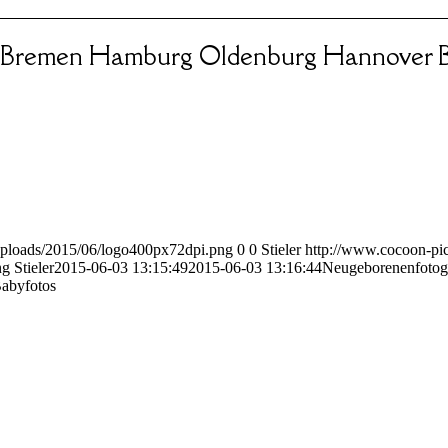
 Bremen Hamburg Oldenburg Hannover B
uploads/2015/06/logo400px72dpi.png
0
0
Stieler
http://www.cocoon-pic
ng
Stieler
2015-06-03 13:15:49
2015-06-03 13:16:44
Neugeborenenfotog
Babyfotos