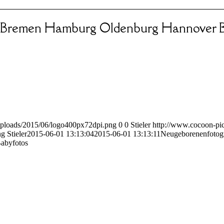
 Bremen Hamburg Oldenburg Hannover B
uploads/2015/06/logo400px72dpi.png
0
0
Stieler
http://www.cocoon-pic
ng
Stieler
2015-06-01 13:13:04
2015-06-01 13:13:11
Neugeborenenfotog
Babyfotos