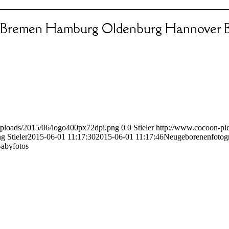
 Bremen Hamburg Oldenburg Hannover B
uploads/2015/06/logo400px72dpi.png
0
0
Stieler
http://www.cocoon-pic
ng
Stieler
2015-06-01 11:17:30
2015-06-01 11:17:46
Neugeborenenfotog
Babyfotos