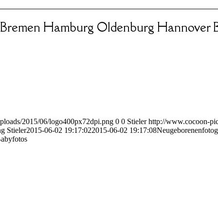
 Bremen Hamburg Oldenburg Hannover B
uploads/2015/06/logo400px72dpi.png
0
0
Stieler
http://www.cocoon-pic
ng
Stieler
2015-06-02 19:17:02
2015-06-02 19:17:08
Neugeborenenfotog
Babyfotos