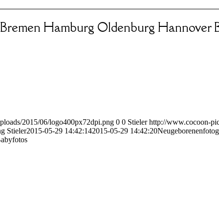
 Bremen Hamburg Oldenburg Hannover B
uploads/2015/06/logo400px72dpi.png
0
0
Stieler
http://www.cocoon-pic
ng
Stieler
2015-05-29 14:42:14
2015-05-29 14:42:20
Neugeborenenfotog
Babyfotos