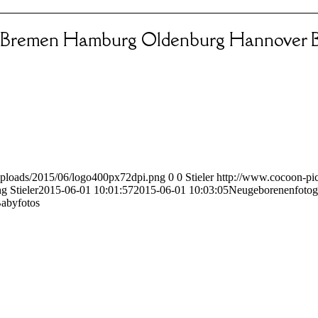
 Bremen Hamburg Oldenburg Hannover B
uploads/2015/06/logo400px72dpi.png
0
0
Stieler
http://www.cocoon-pic
ng
Stieler
2015-06-01 10:01:57
2015-06-01 10:03:05
Neugeborenenfotog
Babyfotos