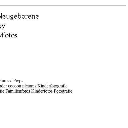
f Neugeborene
by
yfotos
tures.de/wp-
nder cocoon pictures Kinderfotografie
 Familienfotos Kinderfotos Fotografie