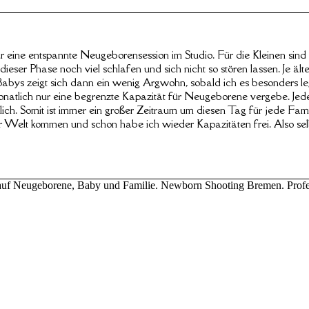
ür eine entspannte Neugeborensession im Studio. Für die Kleinen sin
dieser Phase noch viel schlafen und sich nicht so stören lassen. Je äl
ys zeigt sich dann ein wenig Argwohn, sobald ich es besonders leg
 monatlich nur eine begrenzte Kapazität für Neugeborene vergebe. Jed
ich. Somit ist immer ein großer Zeitraum um diesen Tag für jede Famil
ur Welt kommen und schon habe ich wieder Kapazitäten frei. Also selb
ert auf Neugeborene, Baby und Familie. Newborn Shooting Bremen. Profe